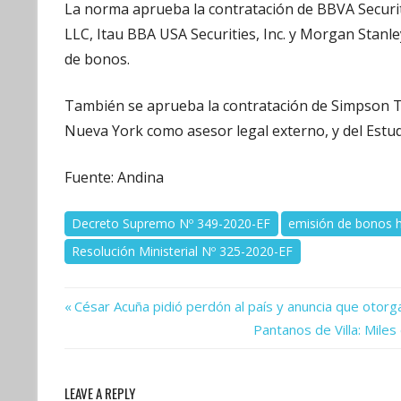
La norma aprueba la contratación de BBVA Securiti
LLC, Itau BBA USA Securities, Inc. y Morgan Stanle
de bonos.
También se aprueba la contratación de Simpson Th
Nueva York como asesor legal externo, y del Estud
Fuente: Andina
Decreto Supremo Nº 349-2020-EF
emisión de bonos h
Resolución Ministerial Nº 325-2020-EF
Previous
Navegación
César Acuña pidió perdón al país y anuncia que otorg
Post:
Next
Pantanos de Villa: Mile
de
Post:
entradas
LEAVE A REPLY