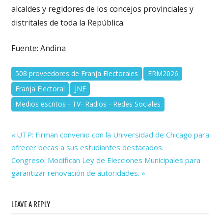
alcaldes y regidores de los concejos provinciales y
distritales de toda la República.
Fuente: Andina
508 proveedores de Franja Electorales
ERM2026
Franja Electoral
JNE
Medios escritos - TV- Radios - Redes Sociales
Previous
Navegación
UTP: Firman convenio con la Universidad de Chicago para
Post:
ofrecer becas a sus estudiantes destacados.
de
Next
Congreso: Modifican Ley de Elecciones Municipales para
Post:
entradas
garantizar renovación de autoridades.
LEAVE A REPLY