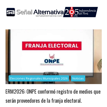
Skip
to
content
Elecciones Regionales Municipales 2026
Noticias
ERM2026: ONPE conformó registro de medios que
serán proveedores de la franja electoral.