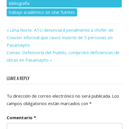
bibliografía
trabajo académico sin citar fuentes
Previous
Navegación
Lima Norte: ATU denunciará penalmente a chofer de
Post:
Coaster informal que causó muerte de 5 personas en
de
Pasamayito
Next
entradas
Comas: Defensoría del Pueblo, comprobó deficiencias de
Post:
obras en Pasamayito
LEAVE A REPLY
Tu dirección de correo electrónico no será publicada.
Los
campos obligatorios están marcados con
*
Comentario
*