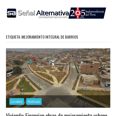
Skip
to
content
ETIQUETA:
MEJORAMIENTO INTEGRAL DE BARRIOS
Locales
Noticias
Vivienda: Financian obras de mejoramiento urbano