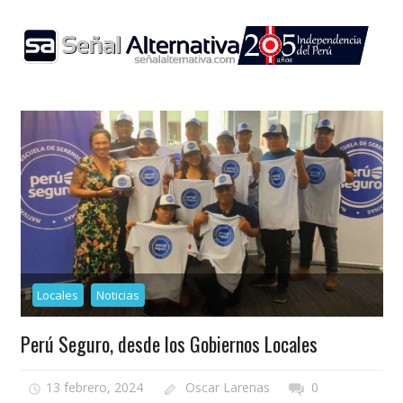
Skip
to
content
Locales
Noticias
Perú Seguro, desde los Gobiernos Locales
13 febrero, 2024
Oscar Larenas
0