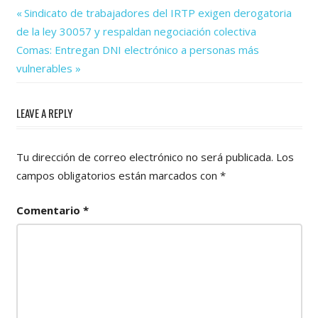
Previous
Navegación
Sindicato de trabajadores del IRTP exigen derogatoria
Post:
de la ley 30057 y respaldan negociación colectiva
de
Next
Comas: Entregan DNI electrónico a personas más
Post:
entradas
vulnerables
LEAVE A REPLY
Tu dirección de correo electrónico no será publicada.
Los
campos obligatorios están marcados con
*
Comentario
*