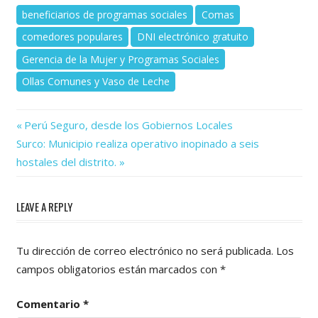
beneficiarios de programas sociales
Comas
comedores populares
DNI electrónico gratuito
Gerencia de la Mujer y Programas Sociales
Ollas Comunes y Vaso de Leche
Previous
Navegación
Perú Seguro, desde los Gobiernos Locales
Next
Post:
Surco: Municipio realiza operativo inopinado a seis
de
Post:
hostales del distrito.
entradas
LEAVE A REPLY
Tu dirección de correo electrónico no será publicada.
Los
campos obligatorios están marcados con
*
Comentario
*