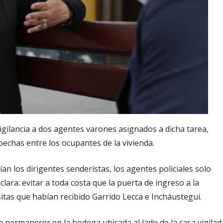
igilancia a dos agentes varones asignados a dicha tarea,
echas entre los ocupantes de la vivienda.
an los dirigentes senderistas, los agentes policiales solo
lara: evitar a toda costa que la puerta de ingreso a la
sitas que habían recibido Garrido Lecca e Incháustegui.
a permanecer en la bodega ubicada al lado de la casa vigilad