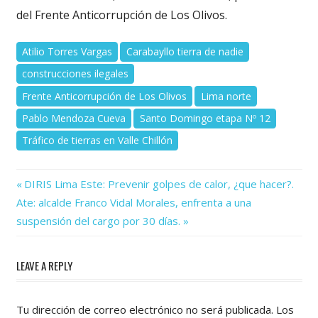
del Frente Anticorrupción de Los Olivos.
Atilio Torres Vargas
Carabayllo tierra de nadie
construcciones ilegales
Frente Anticorrupción de Los Olivos
Lima norte
Pablo Mendoza Cueva
Santo Domingo etapa Nº 12
Tráfico de tierras en Valle Chillón
Previous
Navegación
DIRIS Lima Este: Prevenir golpes de calor, ¿que hacer?.
Next
Post:
Ate: alcalde Franco Vidal Morales, enfrenta a una
de
Post:
suspensión del cargo por 30 días.
entradas
LEAVE A REPLY
Tu dirección de correo electrónico no será publicada.
Los