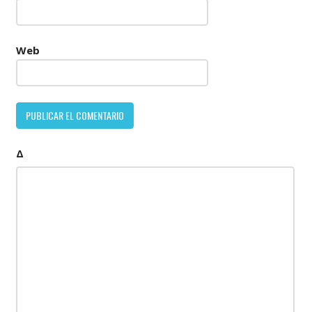
Web
Δ