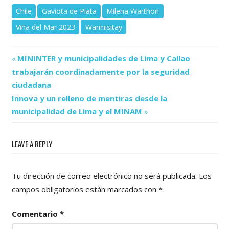
Chile
Gaviota de Plata
Milena Warthon
Viña del Mar 2023
Warmisitay
Previous
Navegación
MININTER y municipalidades de Lima y Callao
Post:
trabajarán coordinadamente por la seguridad
de
ciudadana
Next
entradas
Innova y un relleno de mentiras desde la
Post:
municipalidad de Lima y el MINAM
LEAVE A REPLY
Tu dirección de correo electrónico no será publicada.
Los
campos obligatorios están marcados con
*
Comentario
*