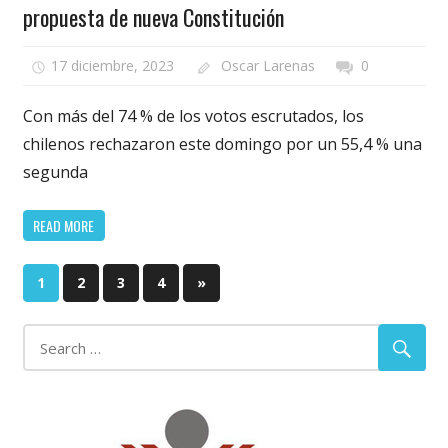
propuesta de nueva Constitución
17 diciembre, 2023
Oscar Larenas
0
Con más del 74 % de los votos escrutados, los
chilenos rechazaron este domingo por un 55,4 % una
segunda
READ MORE
Paginación
Next
1
2
3
4
»
Posts
de
entradas