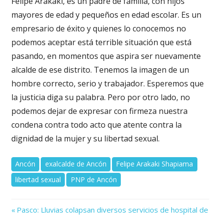
Felipe Arakaki, es un padre de familia, con hijos
mayores de edad y pequeños en edad escolar. Es un
empresario de éxito y quienes lo conocemos no
podemos aceptar está terrible situación que está
pasando, en momentos que aspira ser nuevamente
alcalde de ese distrito. Tenemos la imagen de un
hombre correcto, serio y trabajador. Esperemos que
la justicia diga su palabra. Pero por otro lado, no
podemos dejar de expresar con firmeza nuestra
condena contra todo acto que atente contra la
dignidad de la mujer y su libertad sexual.
Ancón
exalcalde de Ancón
Felipe Arakaki Shapiama
libertad sexual
PNP de Ancón
Previous
Navegación
Pasco: Lluvias colapsan diversos servicios de hospital de