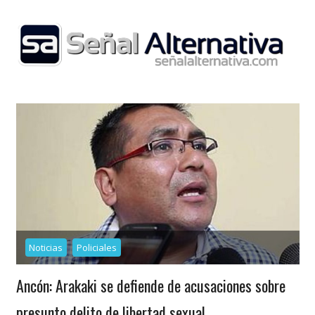
Skip
to
content
Noticias
Policiales
Ancón: Arakaki se defiende de acusaciones sobre
presunto delito de libertad sexual