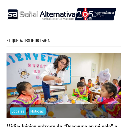
Skip
to
content
ETIQUETA:
LESLIE URTEAGA
Locales
Noticias
Midis: Inician entrega de “Desayuno en mi cole” a