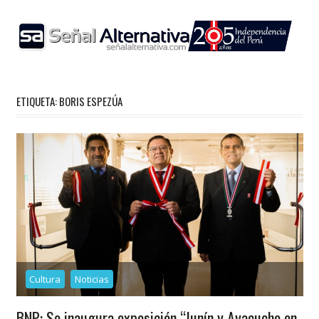
Skip
to
content
ETIQUETA:
BORIS ESPEZÚA
Cultura
Noticias
BNP: Se inaugura exposición “Junín y Ayacucho en