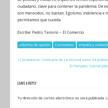
ciudadano, clave para contener la pandemia. De est
son merecidos, no bastan. Egoísmo, indolencia e i
permitamos que suceda.
Escribe: Pedro Tenorio – El Comercio
columna de opinión
Coronavirus
empatía y solidari
Previous
Navegación
Coronavirus: Comisaría de La Victoria suma 34 policía
Post:
Next
El Peruano: Cierran pl
de
Post:
entradas
LEAVE A REPLY
Tu dirección de correo electrónico no será publicada.
L