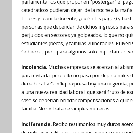
parlamentarios que proponen “postergar” el pago 
catedráticos pudieran dejar, de la noche a la mañan
locales y planilla docente, ¿quién los paga?) y hast
personas que dependan de dichos ingresos para s
perjuicios en sectores ya golpeados, lo que no qu
estudiantes (becas) y familias vulnerables. Pulver
Gobierno, pero para algunos solo importan los vo
Indolencia.
Muchas empresas se acercan al abismo 
para evitarla, pero ello no pasa por dejar a mile
derechos. La Confiep expresa hoy una urgencia, pe
a una nueva realidad laboral, que será fruto de es
caso se deberían brindar compensaciones a quiene
familia. No se trata de simples números.
Indiferencia.
Recibo testimonios muy duros acerca
de policías y militares, a quienes vemos exponiendo