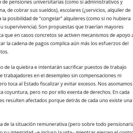
de pensiones universitarias (como si administrativos y
a, de cobrar sus sueldos), escolares (¿servicios, alquiler de
a la posibilidad de “congelar” alquileres (como si no hubiera
u supervivencia). Son propuestas que traerían mayores
ita que en casos concretos se activen mecanismos de apoyo 
izar la cadena de pagos complica aún más los esfuerzos del
tos.
de la quiebra e intentarán sacrificar puestos de trabajo
s de trabajadores en el desempleo sin compensaciones ni
ro toca al Estado fiscalizar y evitar excesos. Nos asomamos
ta coyuntura, pero no por ello exenta de derechos. En cada
s resulten afectados porque detrás de cada uno existe una
 de la situación remunerativa (pero sobre todo pensionari
 su integridad –e incluso la vida– mientras ejercen el contr