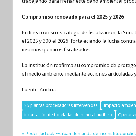
trabajando para frenar este daño ambiental produ
Compromiso renovado para el 2025 y 2026
En línea con su estrategia de fiscalización, la Su
el 2025 y 300 el 2026, fortaleciendo la lucha contra
insumos químicos fiscalizados.
La institución reafirma su compromiso de proteger 
el medio ambiente mediante acciones articuladas y
Fuente: Andina
85 plantas procesadoras intervenidas
Impacto ambien
incautación de toneladas de mineral aurífero
Operativ
Previous
Navegación
Poder Judicial: Evalúan demanda de inconstitucionalid