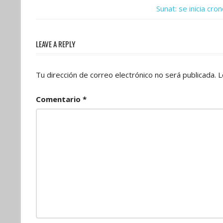
Post:
Next
Sunat: se inicia c
de
Post:
entradas
LEAVE A REPLY
Tu dirección de correo electrónico no será publicada.
L
Comentario
*