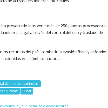
cto de actividades mineras informales.
nat ha proyectado intervenir más de 250 plantas procesadoras
 la minería ilegal a través del control del uso y traslado de
los recursos del país, combatir la evasión fiscal y defender
 sostenidas en el ámbito nacional.
tal de empresas mineras
os en Pataz
Sunat
ad contra ley que penaliza a adolescentes.