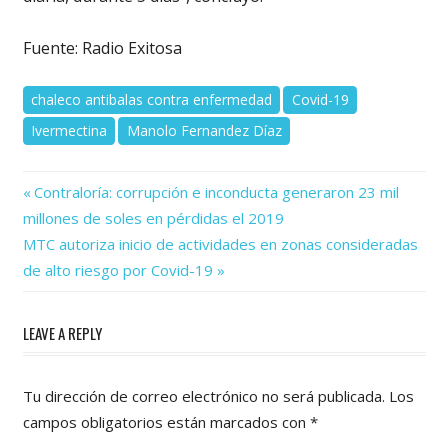
Fuente: Radio Exitosa
chaleco antibalas contra enfermedad
Covid-19
Ivermectina
Manolo Fernandez Díaz
Previous
Navegación
Contraloría: corrupción e inconducta generaron 23 mil
Post:
millones de soles en pérdidas el 2019
de
Next
MTC autoriza inicio de actividades en zonas consideradas
Post:
entradas
de alto riesgo por Covid-19
LEAVE A REPLY
Tu dirección de correo electrónico no será publicada.
Los
campos obligatorios están marcados con
*