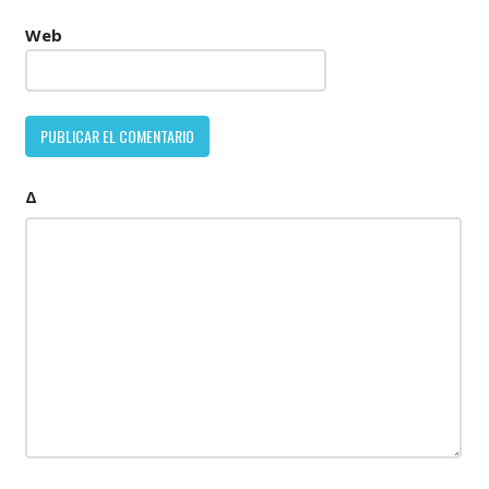
Web
Δ