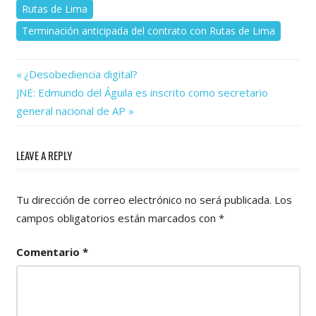
Rutas de Lima
Terminación anticipada del contrato con Rutas de Lima
Previous
Navegación
¿Desobediencia digital?
Next
Post:
JNE: Edmundo del Águila es inscrito como secretario
de
Post:
general nacional de AP
entradas
LEAVE A REPLY
Tu dirección de correo electrónico no será publicada.
Los
campos obligatorios están marcados con
*
Comentario
*