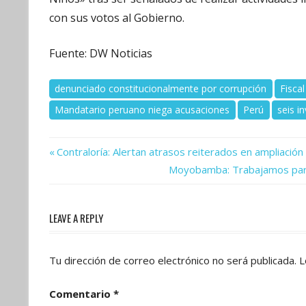
con sus votos al Gobierno.
Fuente: DW Noticias
denunciado constitucionalmente por corrupción
Fiscal
Mandatario peruano niega acusaciones
Perú
seis i
Previous
Navegación
Contraloría: Alertan atrasos reiterados en ampliació
Post:
Next
Moyobamba: Trabajamos para 
de
Post:
entradas
LEAVE A REPLY
Tu dirección de correo electrónico no será publicada.
L
Comentario
*