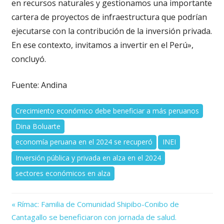
en recursos naturales y gestionamos una importante
cartera de proyectos de infraestructura que podrían
ejecutarse con la contribución de la inversión privada.
En ese contexto, invitamos a invertir en el Perú»,
concluyó.
Fuente: Andina
Crecimiento económico debe beneficiar a más peruanos
Dina Boluarte
economía peruana en el 2024 se recuperó
INEI
Inversión pública y privada en alza en el 2024
sectores económicos en alza
Previous
Navegación
Rímac: Familia de Comunidad Shipibo-Conibo de
Post:
Cantagallo se beneficiaron con jornada de salud.