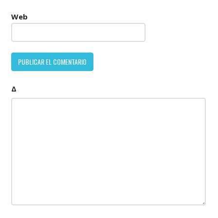
Web
Δ