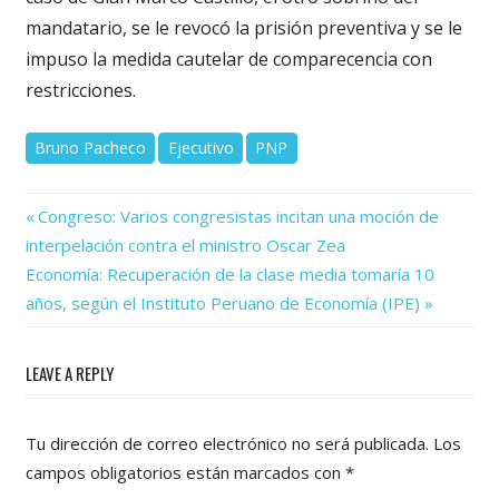
mandatario, se le revocó la prisión preventiva y se le
impuso la medida cautelar de comparecencia con
restricciones.
Bruno Pacheco
Ejecutivo
PNP
Previous
Navegación
Congreso: Varios congresistas incitan una moción de
Post:
interpelación contra el ministro Oscar Zea
de
Next
Economía: Recuperación de la clase media tomaría 10
Post:
entradas
años, según el Instituto Peruano de Economía (IPE)
LEAVE A REPLY
Tu dirección de correo electrónico no será publicada.
Los
campos obligatorios están marcados con
*