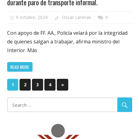
durante paro de transporte informal.
9 octubre, 2024
Oscar Larenas
0
Con apoyo de FF. AA., Policía velará por la integridad
de quienes salgan a trabajar, afirma ministro del
Interior. Más
READ MORE
Paginación
Next
1
2
3
4
»
Posts
de
entradas