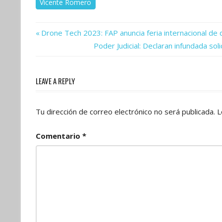
Vicente Romero
Previous
Navegación
Drone Tech 2023: FAP anuncia feria internacional de
Post:
Next
Poder Judicial: Declaran infundada so
de
Post:
entradas
LEAVE A REPLY
Tu dirección de correo electrónico no será publicada.
L
Comentario
*