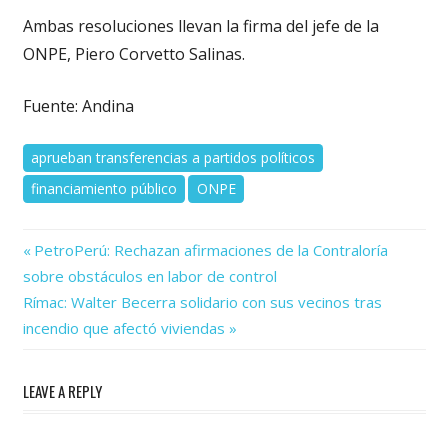
Ambas resoluciones llevan la firma del jefe de la
ONPE, Piero Corvetto Salinas.
Fuente: Andina
aprueban transferencias a partidos políticos
financiamiento público
ONPE
Previous
Navegación
PetroPerú: Rechazan afirmaciones de la Contraloría
Post:
sobre obstáculos en labor de control
de
Next
Rímac: Walter Becerra solidario con sus vecinos tras
Post:
entradas
incendio que afectó viviendas
LEAVE A REPLY