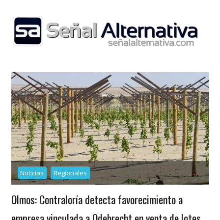
Skip
to
content
Noticias
Regionales
Olmos: Contraloría detecta favorecimiento a
empresa vinculada a Odebrecht en venta de lotes