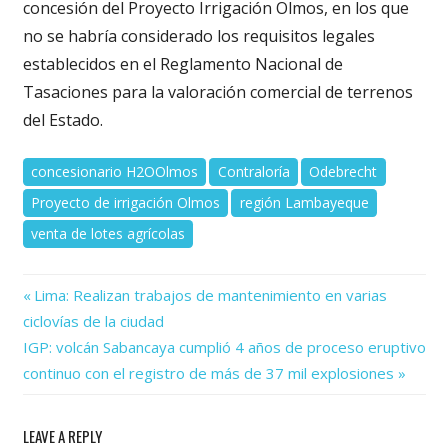
concesión del Proyecto Irrigación Olmos, en los que
no se habría considerado los requisitos legales
establecidos en el Reglamento Nacional de
Tasaciones para la valoración comercial de terrenos
del Estado.
concesionario H2OOlmos
Contraloría
Odebrecht
Proyecto de irrigación Olmos
región Lambayeque
venta de lotes agrícolas
Previous
Navegación
Lima: Realizan trabajos de mantenimiento en varias
Post:
ciclovías de la ciudad
de
Next
IGP: volcán Sabancaya cumplió 4 años de proceso eruptivo
Post:
entradas
continuo con el registro de más de 37 mil explosiones
LEAVE A REPLY