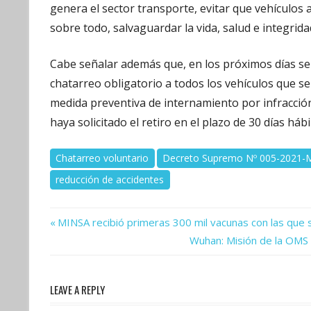
genera el sector transporte, evitar que vehículos
sobre todo, salvaguardar la vida, salud e integridad
Cabe señalar además que, en los próximos días se 
chatarreo obligatorio a todos los vehículos que se
medida preventiva de internamiento por infracción
haya solicitado el retiro en el plazo de 30 días há
Chatarreo voluntario
Decreto Supremo Nº 005-2021
reducción de accidentes
Previous
Navegación
MINSA recibió primeras 300 mil vacunas con las que
Post:
Next
Wuhan: Misión de la OMS 
de
Post:
entradas
LEAVE A REPLY