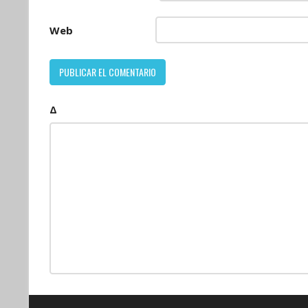
Web
Δ