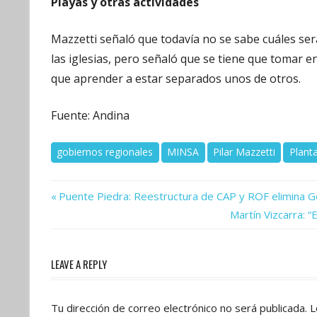
Playas y otras actividades
Mazzetti señaló que todavía no se sabe cuáles ser
las iglesias, pero señaló que se tiene que tomar e
que aprender a estar separados unos de otros.
Fuente: Andina
gobiernos regionales
MINSA
Pilar Mazzetti
Plant
Previous
Navegación
Puente Piedra: Reestructura de CAP y ROF elimina G
Post:
Next
Martín Vizcarra: “
de
Post:
entradas
LEAVE A REPLY
Tu dirección de correo electrónico no será publicada.
L