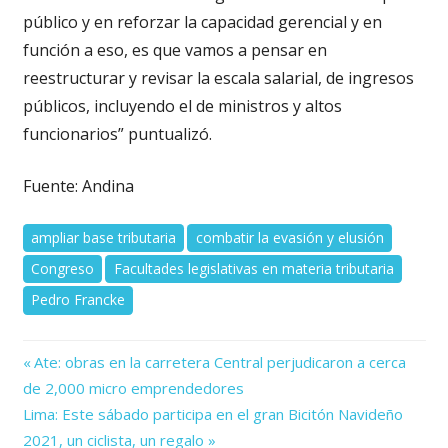
público y en reforzar la capacidad gerencial y en
función a eso, es que vamos a pensar en
reestructurar y revisar la escala salarial, de ingresos
públicos, incluyendo el de ministros y altos
funcionarios” puntualizó.
Fuente: Andina
ampliar base tributaria
combatir la evasión y elusión
Congreso
Facultades legislativas en materia tributaria
Pedro Francke
Previous
Navegación
Ate: obras en la carretera Central perjudicaron a cerca
Post:
de 2,000 micro emprendedores
de
Next
Lima: Este sábado participa en el gran Bicitón Navideño
Post:
entradas
2021, un ciclista, un regalo