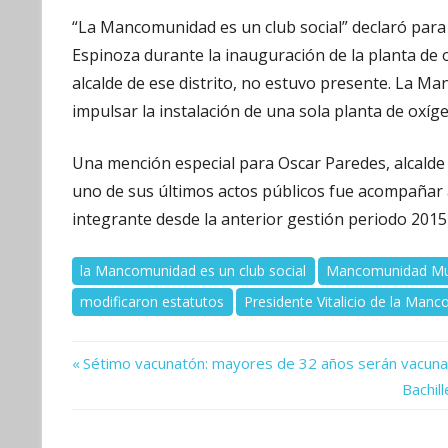
“La Mancomunidad es un club social” declaró para 
Espinoza durante la inauguración de la planta de 
alcalde de ese distrito, no estuvo presente. La M
impulsar la instalación de una sola planta de oxí
Una mención especial para Oscar Paredes, alcalde de
uno de sus últimos actos públicos fue acompañar 
integrante desde la anterior gestión periodo 20
la Mancomunidad es un club social
Mancomunidad Mun
modificaron estatutos
Presidente Vitalicio de la Man
Previous
Navegación
Sétimo vacunatón: mayores de 32 años serán vacunad
Post:
Next
Bachil
de
Post:
entradas