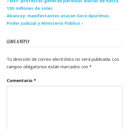
Previous
Navegación
MEF: protestas generan pérdidas diarias de hasta
Post:
100 millones de soles
de
Next
Abancay: manifestantes atacan Gore Apurímac,
Post:
entradas
Poder Judicial y Ministerio Público
LEAVE A REPLY
Tu dirección de correo electrónico no será publicada.
Los
campos obligatorios están marcados con
*
Comentario
*