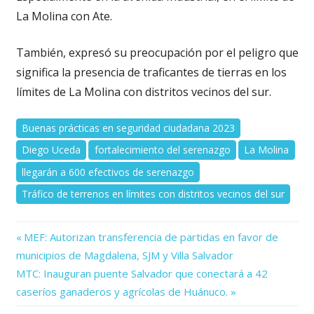
La Molina con Ate.
También, expresó su preocupación por el peligro que
significa la presencia de traficantes de tierras en los
límites de La Molina con distritos vecinos del sur.
Buenas prácticas en seguridad ciudadana 2023
Diego Uceda
fortalecimiento del serenazgo
La Molina
llegarán a 600 efectivos de serenazgo
Tráfico de terrenos en límites con distritos vecinos del sur
Previous
Navegación
MEF: Autorizan transferencia de partidas en favor de
Post:
municipios de Magdalena, SJM y Villa Salvador
de
Next
MTC: Inauguran puente Salvador que conectará a 42
Post:
entradas
caseríos ganaderos y agrícolas de Huánuco.