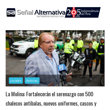
Skip
to
content
Locales
Noticias
La Molina: Fortalecerán el serenazgo con 500
chalecos antibalas, nuevos uniformes, cascos y