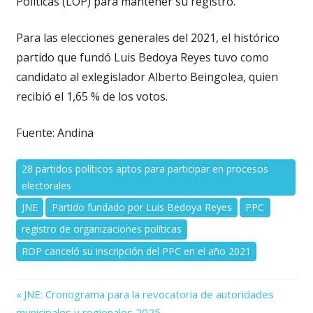
Políticas (LOP) para mantener su registro.
Para las elecciones generales del 2021, el histórico
partido que fundó Luis Bedoya Reyes tuvo como
candidato al exlegislador Alberto Beingolea, quien
recibió el 1,65 % de los votos.
Fuente: Andina
28 partidos políticos aptos para participar en procesos
electorales
JNE
Partido fundado por Luis Bedoya Reyes
PPC
registro de organizaciones políticas
ROP canceló su inscripción del PPC en el año 2021
Previous
Navegación
JNE: Cronograma para la revocatoria de autoridades
Post:
municipales y regionales 2025