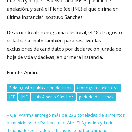
manera y lo que resuelva cada JEE es pasible de
apelación, y será el Pleno (del JNE) el que dirima en
última instancia”, sostuvo Sánchez.
De acuerdo al cronograma electoral, el 18 de agosto
es la fecha límite también para resolver las
exclusiones de candidatos por declaración jurada de
hoja de vida y dádivas, en primera instancia.
Fuente: Andina
3 de agosto publicación de listas
cronograma electoral
JEE
JNE
Luis Alberto Sánchez
periodo de tachas
Previous
Navegación
Qali Warma entregó más de 232 toneladas de alimentos
Post:
a municipios de Pachacamac, Ate, El Agustino y Lurín
de
Next
Trabajadores ligados al transporte urbano limeño