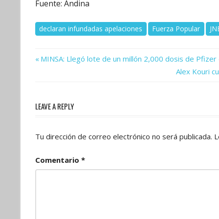
Fuente: Andina
declaran infundadas apelaciones
Fuerza Popular
JN
Previous
Navegación
MINSA: Llegó lote de un millón 2,000 dosis de Pfize
Post:
Next
Alex Kouri cu
de
Post:
entradas
LEAVE A REPLY
Tu dirección de correo electrónico no será publicada.
L
Comentario
*