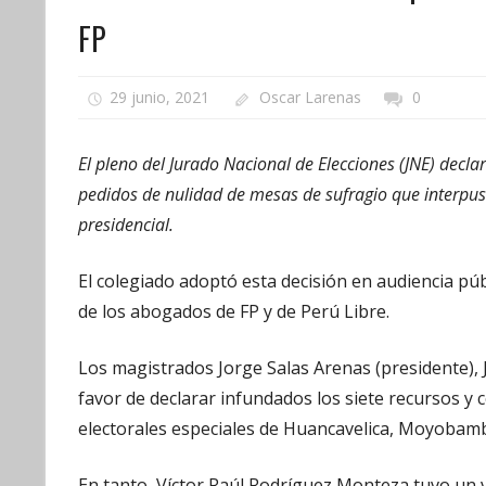
FP
29 junio, 2021
Oscar Larenas
0
El pleno del Jurado Nacional de Elecciones (JNE) decl
pedidos de nulidad de mesas de sufragio que interpus
presidencial.
El colegiado adoptó esta decisión en audiencia púb
de los abogados de FP y de Perú Libre.
Los magistrados Jorge Salas Arenas (presidente), 
favor de declarar infundados los siete recursos y 
electorales especiales de Huancavelica, Moyobamb
En tanto, Víctor Raúl Rodríguez Monteza tuvo un v