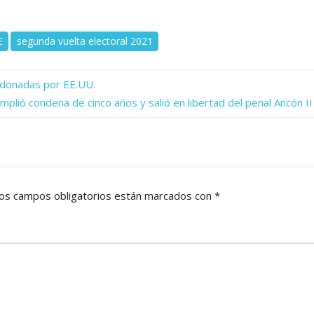
E
segunda vuelta electoral 2021
r donadas por EE.UU.
mplió condena de cinco años y salió en libertad del penal Ancón II
os campos obligatorios están marcados con
*