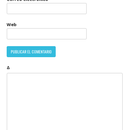
Web
Δ