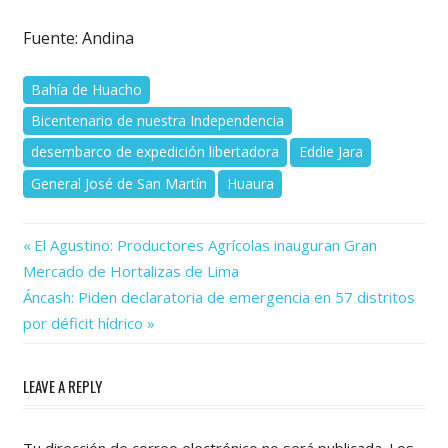
Fuente: Andina
Bahía de Huacho
Bicentenario de nuestra Independencia
desembarco de expedición libertadora
Eddie Jara
General José de San Martín
Huaura
Previous
Navegación
El Agustino: Productores Agrícolas inauguran Gran
Post:
Mercado de Hortalizas de Lima
de
Next
Áncash: Piden declaratoria de emergencia en 57 distritos
Post:
entradas
por déficit hídrico
LEAVE A REPLY