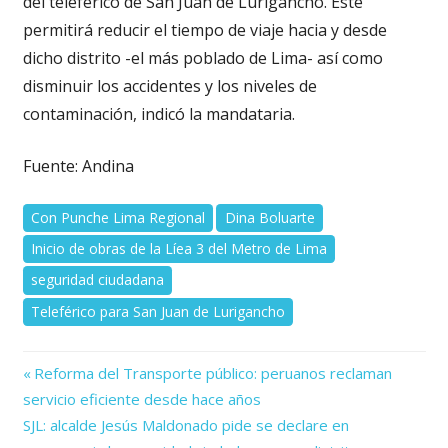
del teleférico de San Juan de Lurigancho. Este
permitirá reducir el tiempo de viaje hacia y desde
dicho distrito -el más poblado de Lima- así como
disminuir los accidentes y los niveles de
contaminación, indicó la mandataria.
Fuente: Andina
Con Punche Lima Regional
Dina Boluarte
Inicio de obras de la Líea 3 del Metro de Lima
seguridad ciudadana
Teleférico para San Juan de Lurigancho
Previous
Navegación
Reforma del Transporte público: peruanos reclaman
Post:
servicio eficiente desde hace años
de
Next
SJL: alcalde Jesús Maldonado pide se declare en