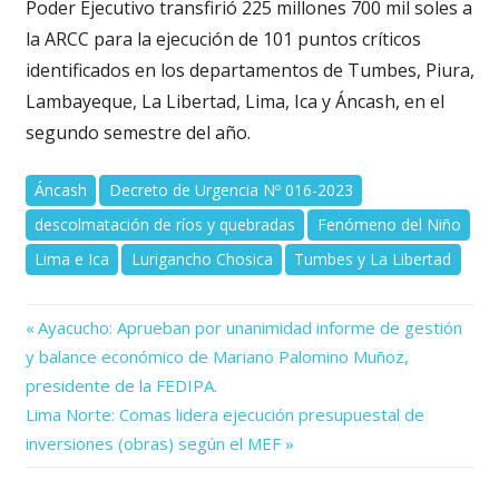
Poder Ejecutivo transfirió 225 millones 700 mil soles a
la ARCC para la ejecución de 101 puntos críticos
identificados en los departamentos de Tumbes, Piura,
Lambayeque, La Libertad, Lima, Ica y Áncash, en el
segundo semestre del año.
Áncash
Decreto de Urgencia Nº 016-2023
descolmatación de ríos y quebradas
Fenómeno del Niño
Lima e Ica
Lurigancho Chosica
Tumbes y La Libertad
Previous
Navegación
Ayacucho: Aprueban por unanimidad informe de gestión
Post:
y balance económico de Mariano Palomino Muñoz,
de
presidente de la FEDIPA.
Next
entradas
Lima Norte: Comas lidera ejecución presupuestal de
Post:
inversiones (obras) según el MEF