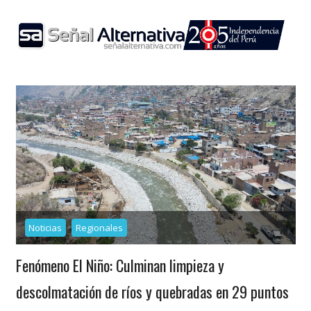
Skip
to
content
Noticias
Regionales
Fenómeno El Niño: Culminan limpieza y
descolmatación de ríos y quebradas en 29 puntos