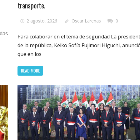
transporte.
2 agosto, 2026
Oscar Larenas
0
ndas
Para colaborar en el tema de seguridad La presiden
de la república, Keiko Sofía Fujimori Higuchi, anunci
que en los
READ MORE