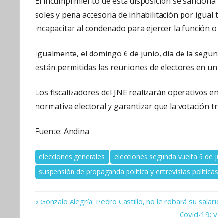
El incumplimiento de esta disposición se sanciona
soles y pena accesoria de inhabilitación por igual
incapacitar al condenado para ejercer la función o 
Igualmente, el domingo 6 de junio, día de la segund
están permitidas las reuniones de electores en un
Los fiscalizadores del JNE realizarán operativos en
normativa electoral y garantizar que la votación 
Fuente: Andina
elecciones generales
elecciones segunda vuelta 6 de 
suspensión de propaganda política y entrevistas política
Previous
Navegación
Gonzalo Alegría: Pedro Castillo, no le robará su salar
Post:
Next
Covid-19: 