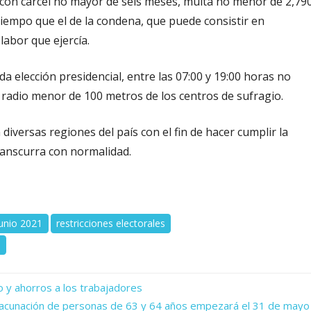
 con cárcel no mayor de seis meses, multa no menor de 2,79
 tiempo que el de la condena, que puede consistir en
labor que ejercía.
a elección presidencial, entre las 07:00 y 19:00 horas no
 radio menor de 100 metros de los centros de sufragio.
 diversas regiones del país con el fin de hacer cumplir la
transcurra con normalidad.
junio 2021
restricciones electorales
s
io y ahorros a los trabajadores
vacunación de personas de 63 y 64 años empezará el 31 de mayo