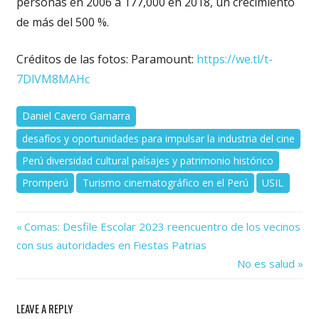
personas en 2006 a 177,000 en 2018, un crecimiento
de más del 500 %.
Créditos de las fotos: Paramount:
https://we.tl/t-
7DlVM8MAHc
Daniel Cavero Gamarra
desafíos y oportunidades para impulsar la industria del cine
Perú diversidad cultural paísajes y patrimonio histórico
Promperú
Turismo cinematográfico en el Perú
USIL
Previous
Navegación
Comas: Desfile Escolar 2023 reencuentro de los vecinos
Post:
con sus autoridades en Fiestas Patrias
de
Next
No es salud
Post:
entradas
LEAVE A REPLY