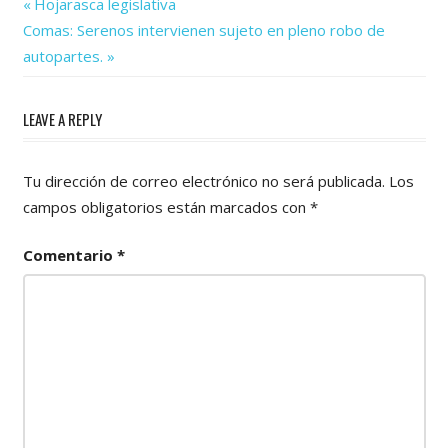
Previous
Navegación
Hojarasca legislativa
Next
Post:
Comas: Serenos intervienen sujeto en pleno robo de
de
Post:
autopartes.
entradas
LEAVE A REPLY
Tu dirección de correo electrónico no será publicada.
Los
campos obligatorios están marcados con
*
Comentario
*