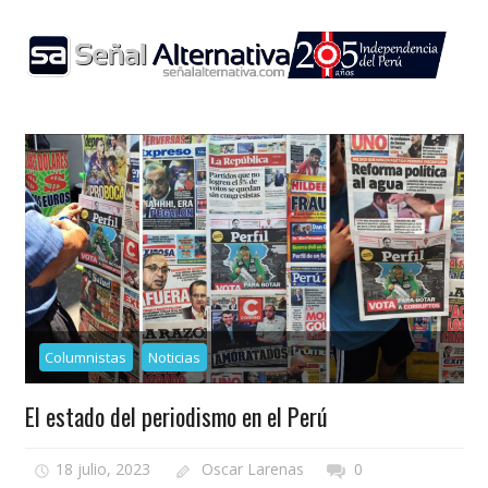
Skip
to
content
Columnistas
Noticias
El estado del periodismo en el Perú
18 julio, 2023
Oscar Larenas
0