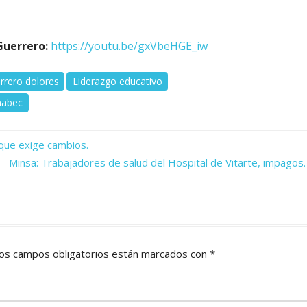
 Guerrero:
https://youtu.be/gxVbeHGE_iw
rrero dolores
Liderazgo educativo
nabec
que exige cambios.
Next
Minsa: Trabajadores de salud del Hospital de Vitarte, impagos.
Post:
os campos obligatorios están marcados con
*