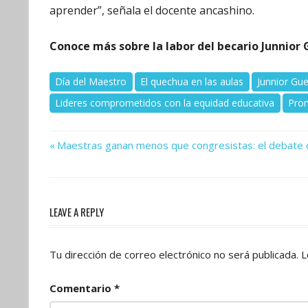
aprender”, señala el docente ancashino.
Conoce más sobre la labor del becario Junnior
Día del Maestro
El quechua en las aulas
Junnior Gue
Lideres comprometidos con la equidad educativa
Pro
Previous
Navegación
Maestras ganan menos que congresistas: el debate 
Post:
de
entradas
LEAVE A REPLY
Tu dirección de correo electrónico no será publicada.
L
Comentario
*