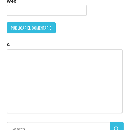
Web
Δ