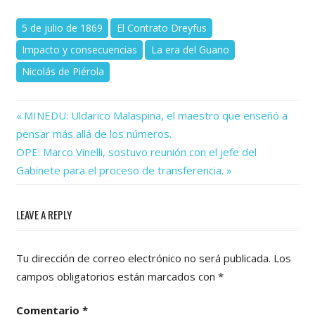
5 de julio de 1869
El Contrato Dreyfus
Impacto y consecuencias
La era del Guano
Nicolás de Piérola
Previous
Navegación
MINEDU: Uldarico Malaspina, el maestro que enseñó a
Post:
pensar más allá de los números.
de
Next
OPE: Marco Vinelli, sostuvo reunión con el jefe del
Post:
entradas
Gabinete para el proceso de transferencia.
LEAVE A REPLY
Tu dirección de correo electrónico no será publicada.
Los
campos obligatorios están marcados con
*
Comentario
*