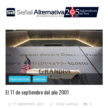
Skip
to
content
Internacional
Noticias
El 11 de septiembre del año 2001
11 septiembre, 2021
Oscar Larenas
0