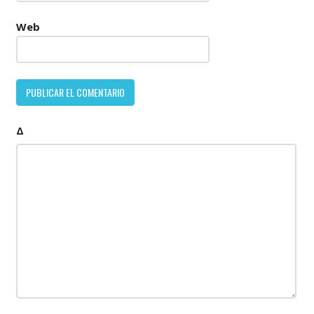
Web
Δ