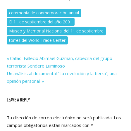
ceremonia de conmemoración anual
El 11 de septiembre del año 2001
Museo y Memorial Nacional del 11 de septiembre
torres del World Trade Center
Previous
Navegación
Callao: Falleció Abimael Guzmán, cabecilla del grupo
Post:
terrorista Sendero Luminoso
de
Next
Un análisis al documental “La revolución y la tierra”, una
Post:
entradas
opinión personal.
LEAVE A REPLY
Tu dirección de correo electrónico no será publicada.
Los
campos obligatorios están marcados con
*