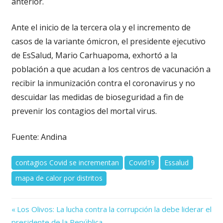
anterior.
Ante el inicio de la tercera ola y el incremento de
casos de la variante ómicron, el presidente ejecutivo
de EsSalud, Mario Carhuapoma, exhortó a la
población a que acudan a los centros de vacunación a
recibir la inmunización contra el coronavirus y no
descuidar las medidas de bioseguridad a fin de
prevenir los contagios del mortal virus.
Fuente: Andina
contagios Covid se incrementan
Covid19
Essalud
mapa de calor por distritos
Previous
Navegación
Los Olivos: La lucha contra la corrupción la debe liderar el
Post:
presidente de la República.