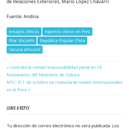
de Relaciones Exteriores, Mario López Chávarri.
Fuente: Andina
ensayos clínicos
expertos chinos en Perú
Pilar Mazzetti
República Popular China
Vacuna anticovid
Previous
Navegación
Contraloría señala responsabilidad penal en 16
Post:
funcionarios del Ministerio de Cultura
de
Next
MTC: El 1 de octubre se reanudarán vuelos internacionales
Post:
entradas
en el Perú
LEAVE A REPLY
Tu dirección de correo electrónico no será publicada.
Los