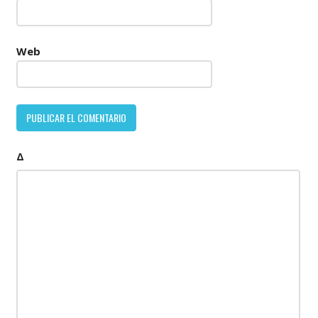
Web
Δ