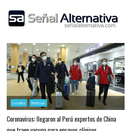
Skip
to
content
Locales
Noticias
Coronavirus: llegaron al Perú expertos de China
que traen vacuna para ensayos clínicos