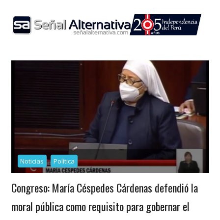
Skip
to
content
Noticias
Política
Congreso: María Céspedes Cárdenas defendió la
moral pública como requisito para gobernar el