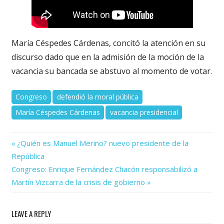
María Céspedes Cárdenas, concitó la atención en su
discurso dado que en la admisión de la moción de la
vacancia su bancada se abstuvo al momento de votar.
Congreso
defendió la moral pública
María Céspedes Cárdenas
vacancia presidencial
Previous
Navegación
¿Quién es Manuel Merino? nuevo presidente de la
Post:
República
de
Next
Congreso: Enrique Fernández Chacón responsabilizó a
Post:
entradas
Martín Vizcarra de la crisis de gobierno
LEAVE A REPLY