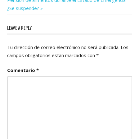
Pensión de alimentos durante el Estado de Emergencia
Post:
entradas
¿Se suspende?
LEAVE A REPLY
Tu dirección de correo electrónico no será publicada.
Los
campos obligatorios están marcados con
*
Comentario
*