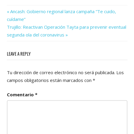
Previous
Navegación
Ancash: Gobierno regional lanza campaña “Te cuido,
Post:
cuídame”
de
Next
Trujillo: Reactivan Operación Tayta para prevenir eventual
Post:
entradas
segunda ola del coronavirus
LEAVE A REPLY
Tu dirección de correo electrónico no será publicada.
Los
campos obligatorios están marcados con
*
Comentario
*