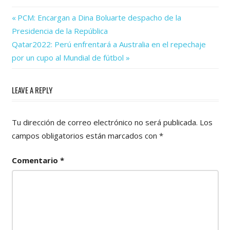
Previous
Navegación
PCM: Encargan a Dina Boluarte despacho de la
Post:
Presidencia de la República
de
Next
Qatar2022: Perú enfrentará a Australia en el repechaje
Post:
entradas
por un cupo al Mundial de fútbol
LEAVE A REPLY
Tu dirección de correo electrónico no será publicada.
Los
campos obligatorios están marcados con
*
Comentario
*