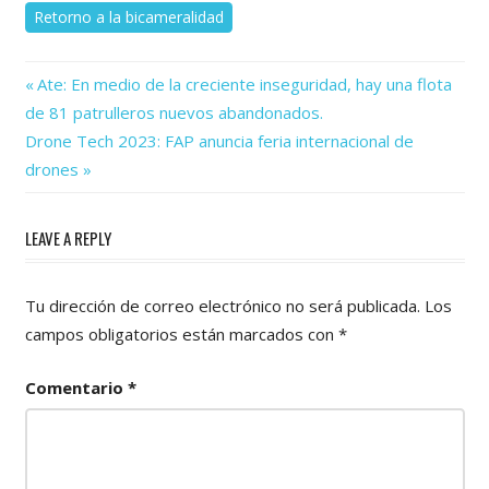
Retorno a la bicameralidad
Previous
Navegación
Ate: En medio de la creciente inseguridad, hay una flota
Post:
de 81 patrulleros nuevos abandonados.
de
Next
Drone Tech 2023: FAP anuncia feria internacional de
Post:
entradas
drones
LEAVE A REPLY
Tu dirección de correo electrónico no será publicada.
Los
campos obligatorios están marcados con
*
Comentario
*